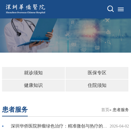
首页
医院概况
医院动态
患者服务
就诊须知
医保专区
科室动态
健康知识
住院须知
科研教学
患者服务
首页
» 患者服务
党建工会
护理专区
深圳华侨医院肿瘤绿色治疗：精准微创与热疗的联袂奏效
2026-04-02